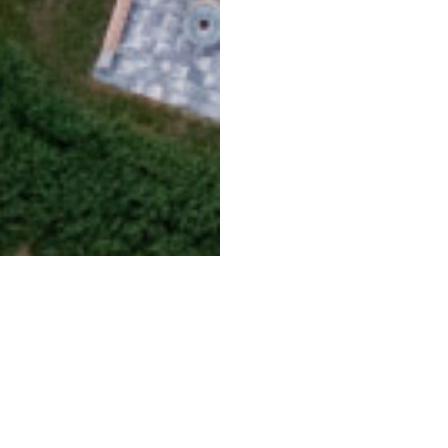
Miljö &
Bakom upplevelsen
01.
Lär känna
hållbarhet
Stufvenäs
Vi arbetar långsiktigt för
en mer hållbar