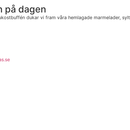
en på dagen
ukostbuffén dukar vi fram våra hemlagade marmelader, sylter
as.se