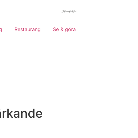
g
Restaurang
Se & göra
ärkande