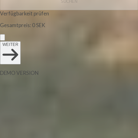
SUCHEN
Verfügbarkeit prüfen
Gesamtpreis
:
0
SEK
WEITER
DEMO VERSION