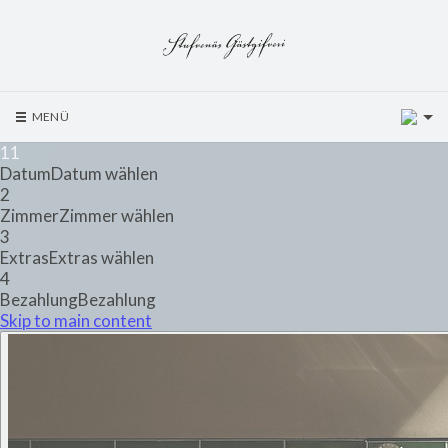
3
MENÜ
1
1
Datum
Datum wählen
2
Zimmer
Zimmer wählen
3
Extras
Extras wählen
4
Bezahlung
Bezahlung
Skip to main content