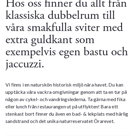
Hos oss finner du allt från
klassiska dubbelrum till
våra smakfulla sviter med
extra guldkant som
exempelvis egen bastu och
jaccuzzi.
Vi finns i en naturskön historisk miljö nära havet. Du kan
upptäcka våra vackra omgivningar genom att ta en tur på
någon av cykel- och vandringslederna. Ta gärna med fika
eller lunch från restaurangen ut på utflykten! Bara ett
stenkast bort finner du även en bad- & lekplats med härlig
sandstrand och det unika naturreservatet Örarevet.