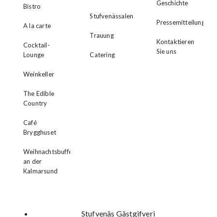
Geschichte
Bistro
Stufvenässalen
Pressemitteilungen
A la carte
Trauung
Kontaktieren
Cocktail-
Sie uns
Lounge
Catering
Weinkeller
The Edible
Country
Café
Brygghuset
Weihnachtsbuffet
an der
Kalmarsund
Stufvenäs Gästgifveri