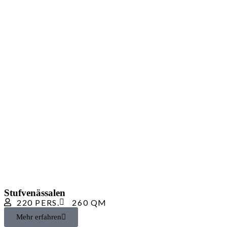
Stufvenässalen
220 PERS.
260 QM
Mehr erfahren