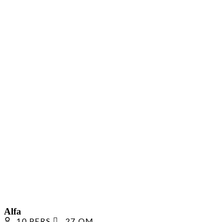
Alfa
10 PERS.
27 QM