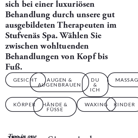
sich bei einer luxuriösen
Behandlung durch unsere gut
ausgebildeten Therapeuten im
Stufvenäs Spa. Wählen Sie
zwischen wohltuenden
Behandlungen von Kopf bis
Fuß.
GESICHT
AUGEN &
DU
MASSAG
AUGENBRAUEN
&
ICH
KÖRPER
HÄNDE &
WAXING
KINDER
FÜSSE
Two in one