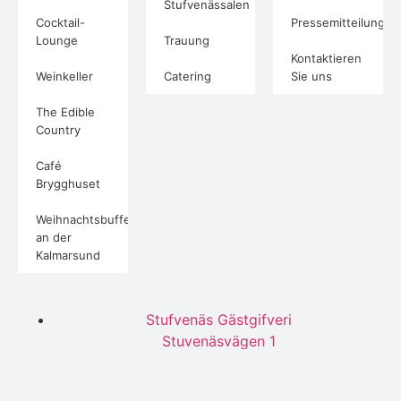
Stufvenässalen
Cocktail-
Pressemitteilungen
Lounge
Trauung
Kontaktieren
Weinkeller
Catering
Sie uns
The Edible
Country
Café
Brygghuset
Weihnachtsbuffet
an der
Kalmarsund
Stufvenäs Gästgifveri
Stuvenäsvägen 1
385 97 Söderåkra