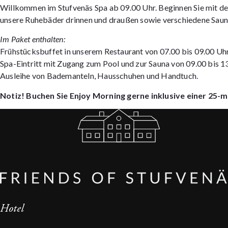
Willkommen im Stufvenäs Spa ab 09.00 Uhr. Beginnen Sie mit de
unsere Ruhebäder drinnen und draußen sowie verschiedene Saun
Im Paket enthalten:
Frühstücksbuffet in unserem Restaurant von 07.00 bis 09.00 Uh
Spa-Eintritt mit Zugang zum Pool und zur Sauna von 09.00 bis 1
Ausleihe von Bademanteln, Hausschuhen und Handtuch.
Notiz! Buchen Sie Enjoy Morning gerne inklusive einer 25-
Hotel