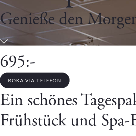
Genieße den Morge
695:-
BOKA VIA TELEFON
Ein schönes Tagespa
Frühstück und Spa-Ei