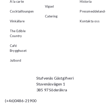
A la carte
Historia
Vigsel
Cocktailloungen
Pressmeddelanden
Catering
Vinkällare
Kontakta oss
The Edible
Country
Café
Brygghuset
Julbord
Stufvenäs Gästgifveri
Stuvenäsvägen 1
385 97 Söderåkra
(+46)0486-21900