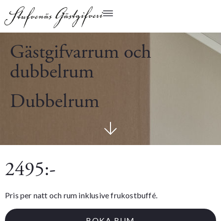
Gästgifvarrum och
dubbelrum
Dubbelrum
2495:-
Pris per natt och rum inklusive frukostbuffé.
BOKA RUM