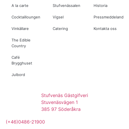
A la carte
Stufvenässalen
Historia
Cocktailloungen
Vigsel
Pressmeddelanden
Vinkällare
Catering
Kontakta oss
The Edible
Country
Café
Brygghuset
Julbord
Stufvenäs Gästgifveri
Stuvenäsvägen 1
385 97 Söderåkra
(+46)0486-21900