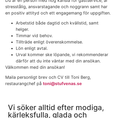
Du är en person med hög känsla för gästservice, är
stresstålig, ansvarstagande och noggrann samt har
en positiv attityd och ett engagemang för uppgiften.
Arbetstid både dagtid och kvällstid, samt
helger.
Timmar vid behov.
Tillträde enligt överenskommelse.
Lön enligt avtal.
Urval kommer ske löpande, vi rekommenderar
därför att du inte väntar med din ansökan.
Välkommen med din ansökan!
Maila personligt brev och CV till Toni Berg,
restaurangchef på
toni@stufvenas.se
Vi söker alltid efter modiga,
kärleksfulla, glada och