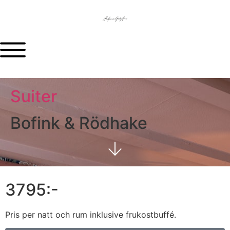
Suiter
Bofink & Rödhake
3795:-
Pris per natt och rum inklusive frukostbuffé.