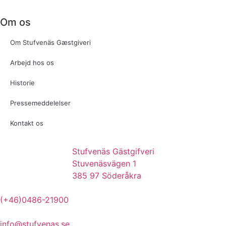
Om os
Om Stufvenäs Gæstgiveri
Arbejd hos os
Historie
Pressemeddelelser
Kontakt os
Stufvenäs Gästgifveri
Stuvenäsvägen 1
385 97 Söderåkra
(+46)0486-21900
info@stufvenas.se