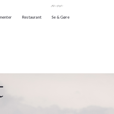
menter
Restaurant
Se & Gøre
t