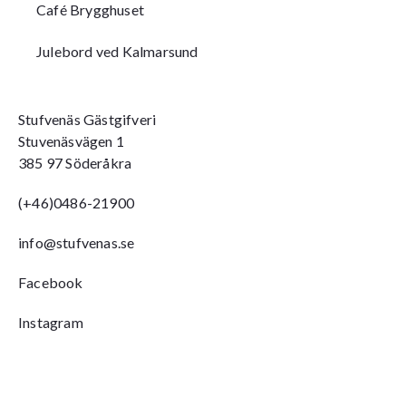
Café Brygghuset
Julebord ved Kalmarsund
Stufvenäs Gästgifveri
Stuvenäsvägen 1
385 97 Söderåkra
(+46)0486-21900
info@stufvenas.se
Facebook
Instagram