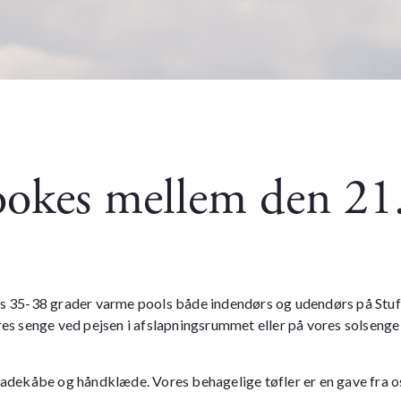
kes mellem den 21. 
res 35-38 grader varme pools både indendørs og udendørs på Stuf
ores senge ved pejsen i afslapningsrummet eller på vores solseng
u badekåbe og håndklæde. Vores behagelige tøfler er en gave fra