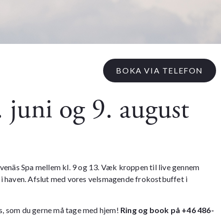
BOKA VIA TELEFON
juni og 9. august
venäs Spa mellem kl. 9 og 13. Væk kroppen til live gennem
e i haven. Afslut med vores velsmagende frokostbuffet i
 os, som du gerne må tage med hjem!
Ring og book på +46 486-