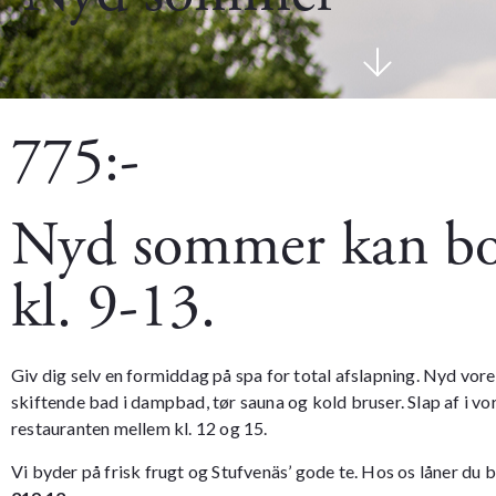
775:-
Nyd sommer kan boo
kl. 9-13.
Giv dig selv en formiddag på spa for total afslapning. Nyd vo
skiftende bad i dampbad, tør sauna og kold bruser. Slap af i v
restauranten mellem kl. 12 og 15.
Vi byder på frisk frugt og Stufvenäs’ gode te. Hos os låner d