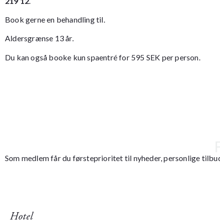
219 12
.
Book gerne en
behandling
til.
Aldersgrænse 13 år.
Du kan også booke kun spaentré for 595 SEK per person.
Som medlem får du førsteprioritet til nyheder, personlige tilbud
Hotel