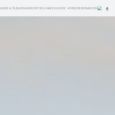
4
AKKER & TILBUD
GAVEKORT
JEG HAR EN KODE
FIND RESERVATION