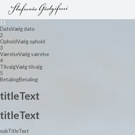
1
1
Dato
Vælg dato
2
Ophold
Vælg ophold
3
Værelse
Vælg værelse
4
Tilvalg
Vælg tilvalg
5
Betaling
Betaling
titleText
titleText
subTitleText