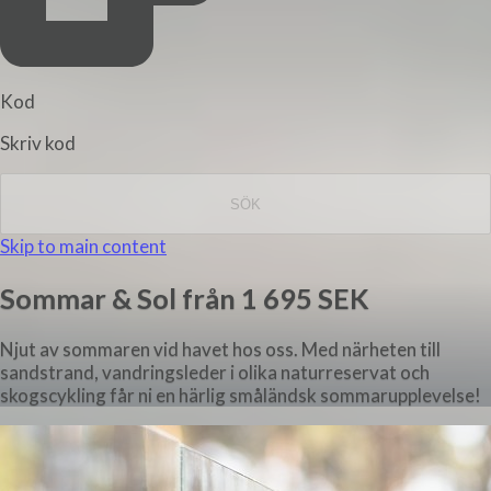
Kod
Skriv kod
SÖK
Skip to main content
Sommar & Sol från 1 695 SEK
Njut av sommaren vid havet hos oss. Med närheten till
sandstrand, vandringsleder i olika naturreservat och
skogscykling får ni en härlig småländsk sommarupplevelse!