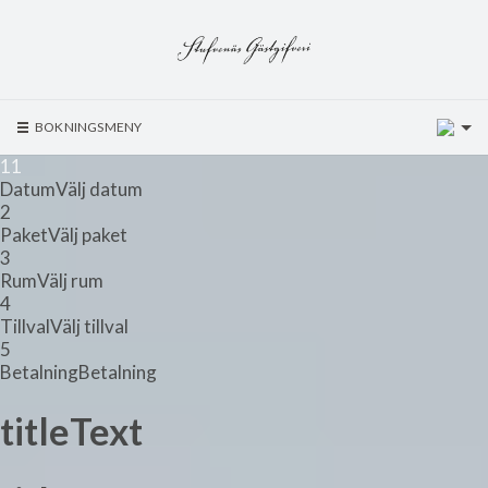
1
BOKNINGSMENY
1
1
Datum
Välj datum
2
Paket
Välj paket
3
Rum
Välj rum
4
Tillval
Välj tillval
5
Betalning
Betalning
titleText