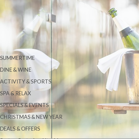
SUMMERTIME
DINE & WINE
ACTIVITY & SPORTS
SPA & RELAX
SPECIALS & EVENTS
CHRISTMAS & NEW YEAR
DEALS & OFFERS