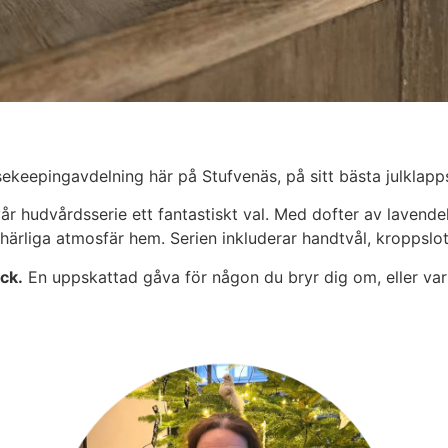
keepingavdelning här på Stufvenäs, på sitt bästa julklapp
år hudvårdsserie ett fantastiskt val. Med dofter av lavende
r härliga atmosfär hem. Serien inkluderar handtvål, kroppsl
ck.
En uppskattad gåva för någon du bryr dig om, eller varför