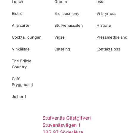
Lunch
Groom
oss
Bistro
Bröllopsmeny
Vi bryr oss
A la carte
Stufvenässalen
Historia
Cocktailloungen
Vigsel
Pressmeddelanden
Vinkällare
Catering
Kontakta oss
The Edible
Country
Café
Brygghuset
Julbord
Stufvenäs Gästgifveri
Stuvenäsvägen 1
385 97 Söderåkra