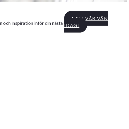
BLI VÅR VÄN
 och inspiration inför din nästa
IDAG!