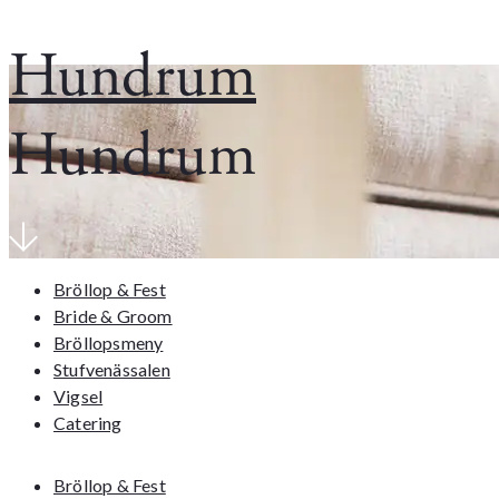
Hundrum
Hundrum
Bröllop & Fest
Bride & Groom
Bröllopsmeny
Stufvenässalen
Vigsel
Catering
Bröllop & Fest