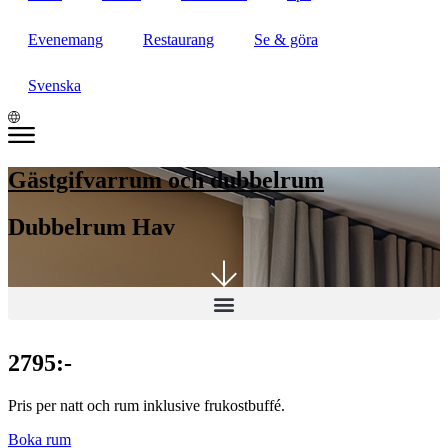
Evenemang
Restaurang
Se & göra
Svenska
Gästgifvarrum och dubbelrum
Dubbelrum Hav
2795:-
Pris per natt och rum inklusive frukostbuffé.
Boka rum