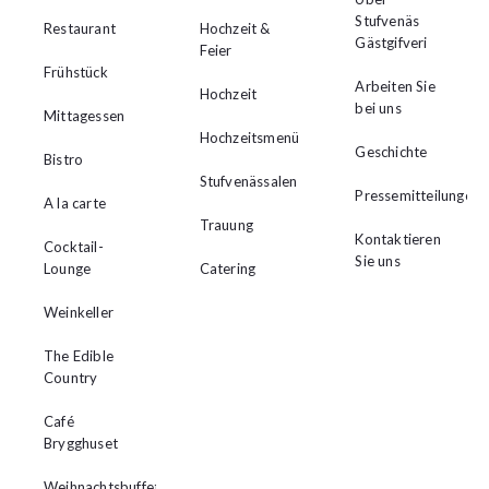
Stufvenäs
Restaurant
Hochzeit &
Gästgifveri
Feier
Frühstück
Arbeiten Sie
Hochzeit
bei uns
Mittagessen
Hochzeitsmenü
Geschichte
Bistro
Stufvenässalen
Pressemitteilungen
A la carte
Trauung
Kontaktieren
Cocktail-
Sie uns
Lounge
Catering
Weinkeller
The Edible
Country
Café
Brygghuset
Weihnachtsbuffet