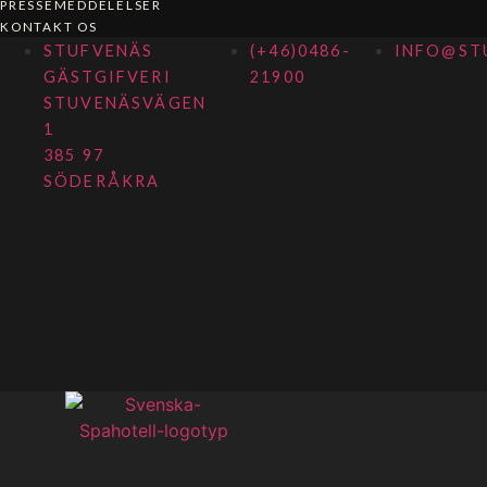
PRESSEMEDDELELSER
KONTAKT OS
STUFVENÄS
(+46)0486-
INFO@ST
GÄSTGIFVERI
21900
STUVENÄSVÄGEN
1
385 97
SÖDERÅKRA