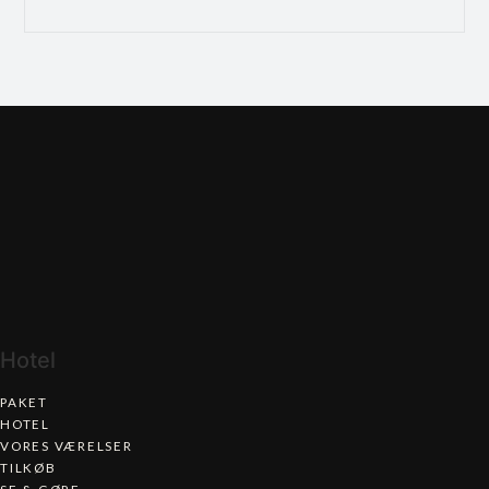
Hotel
PAKET
HOTEL
VORES VÆRELSER
TILKØB
SE & GØRE