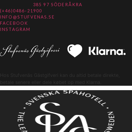
385 97 SÖDERÅKRA
(+46)0486-21900
INFO@STUFVENAS.SE
FACEBOOK
INSTAGRAM
Hos Stufvenäs Gästgifveri kan du altid betale direkte,
betale senere eller dele købet op med Klarna.